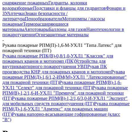
снаряжение пожарных
Гидранты, колонки
водоразборные
Подставки и фланцы для гидрантов
Фонари и
ЗУ
Аптечки
Знаки безопасности /
литература
Пенообразователи
Мотопомпы / насосы
пожарные
Терморасширяющиеся
материалы
Автотовары
Баллоны для газов
Нанотехнологии в
пожаротушении
Огнезащитные материалы
-
Рукава пожарные РПМ(П)-1,6-М-УХЛ1 "Типа Латекс" для
пожарной техники (ПТ)
Рукава пожарные РПК(В)-0,8/1,0-УХЛ1 "Классик" для
пожарных кранов и мотопомп (ПК)
Устройства для
внутриквартирного пожаротушения УВП
Рукав ПК
производства КНР для пожарных кранов и мотопомп
Рукава
пожарные РПМ(Д)-1,6/1,2-ИМ(M)-УХЛ1 "Латексированные"
для пожарной техники (ПТ)
Рукава пожарные РПМ(В)-1,6-
УХЛ1 "Селект" для пожарной техники (ПТ)
Рукава пожарные
РПМ(В)-1,2/1,6-И-УХЛ1 "Премиум" для пожарной техники
(ПТ)
Рукава пожарные РПМ(В)-1,2/1,6/3,0-И-УХЛ1 "Эксперт"
для мобильных средств пожаротушения (ПТ)
Рукава пожарные
РПМ(Д)-1,6-УХЛ1 "Армтекс" для пожарных машин
(ПТ)
Рукава напорно-всасывающие гофрированные (класс
"В")