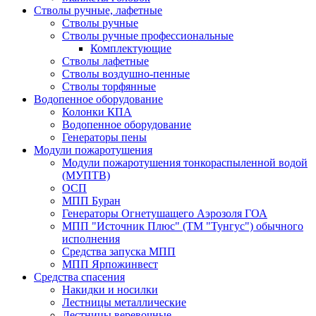
Стволы ручные, лафетные
Стволы ручные
Стволы ручные профессиональные
Комплектующие
Стволы лафетные
Стволы воздушно-пенные
Стволы торфянные
Водопенное оборудование
Колонки КПА
Водопенное оборудование
Генераторы пены
Модули пожаротушения
Модули пожаротушения тонкораспыленной водой
(МУПТВ)
ОСП
МПП Буран
Генераторы Огнетушащего Аэрозоля ГОА
МПП "Источник Плюс" (ТМ "Тунгус") обычного
исполнения
Средства запуска МПП
МПП Ярпожинвест
Средства спасения
Накидки и носилки
Лестницы металлические
Лестницы веревочные