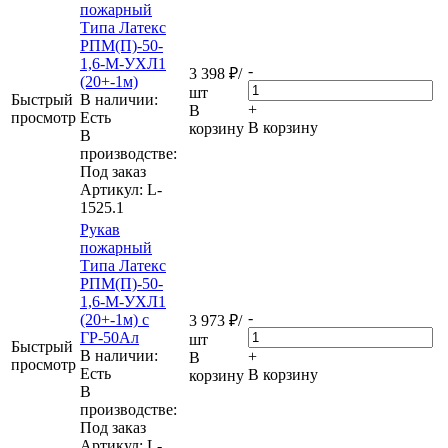
пожарный
Типа Латекс
РПМ(П)-50-
1,6-М-УХЛ1
-
3 398
₽
/
(20+-1м)
шт
Быстрый
В наличии:
+
В
просмотр
Eсть
В корзину
корзину
В
производстве:
Под заказ
Артикул
: L-
1525.1
Рукав
пожарный
Типа Латекс
РПМ(П)-50-
1,6-М-УХЛ1
-
(20+-1м) с
3 973
₽
/
ГР-50Ал
шт
Быстрый
В наличии:
+
В
просмотр
Eсть
В корзину
корзину
В
производстве:
Под заказ
Артикул
: L-