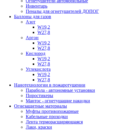
Огнетушители автомобильные
Инвентарь
Пеналы для огнетушителей ДОПОГ
Баллоны для газов
Азот
W19,2
W27,8
Аргон
W19,2
W27,8
Кислород
W19,2
W27,8
Углекислота
W19,2
W27,8
Нанотехнологии в пожаротушении
Парабола - автономные установки
Пиростикеры
Мантос - огнетушащие накидки
Огнезащитные материалы
Муфты противопожарные
Кабельные проходки
Лента терморасширяющаяся
Лаки, краски