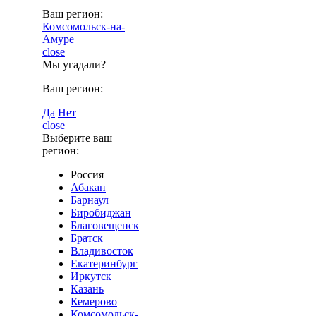
Ваш регион:
Комсомольск-на-
Амуре
close
Мы угадали?
Ваш регион:
Да
Нет
close
Выберите ваш
регион:
Россия
Абакан
Барнаул
Биробиджан
Благовещенск
Братск
Владивосток
Екатеринбург
Иркутск
Казань
Кемерово
Комсомольск-