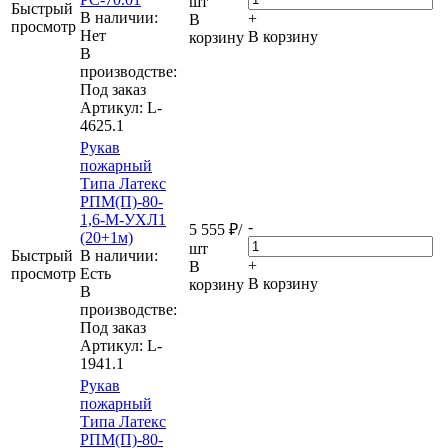
шт
Быстрый
В наличии:
+
В
просмотр
Нет
В корзину
корзину
В
производстве:
Под заказ
Артикул
: L-
4625.1
Рукав
пожарный
Типа Латекс
РПМ(П)-80-
1,6-М-УХЛ1
-
5 555
₽
/
(20+1м)
шт
Быстрый
В наличии:
+
В
просмотр
Eсть
В корзину
корзину
В
производстве:
Под заказ
Артикул
: L-
1941.1
Рукав
пожарный
Типа Латекс
РПМ(П)-80-