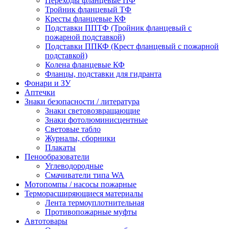
Переходы фланцевые ПФ
Тройник фланцевый ТФ
Кресты фланцевые КФ
Подставки ППТФ (Тройник фланцевый с
пожарной подставкой)
Подставки ППКФ (Крест фланцевый с пожарной
подставкой)
Колена фланцевые КФ
Фланцы, подставки для гидранта
Фонари и ЗУ
Аптечки
Знаки безопасности / литература
Знаки световозвращающие
Знаки фотолюминисцентные
Световые табло
Журналы, сборники
Плакаты
Пенообразователи
Углеводородные
Смачиватели типа WA
Мотопомпы / насосы пожарные
Терморасширяющиеся материалы
Лента термоуплотнительная
Противопожарные муфты
Автотовары