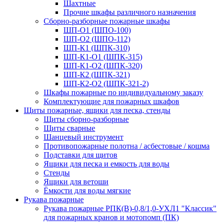
Шахтные
Прочие шкафы различного назначения
Сборно-разборные пожарные шкафы
ШП-О1 (ШПО-100)
ШП-О2 (ШПО-112)
ШП-К1 (ШПК-310)
ШП-К1-О1 (ШПК-315)
ШП-К1-О2 (ШПК-320)
ШП-К2 (ШПК-321)
ШП-К2-О2 (ШПК-321-2)
Шкафы пожарные по индивидуальному заказу
Комплектующие для пожарных шкафов
Щиты пожарные, ящики для песка, стенды
Щиты сборно-разборные
Щиты сварные
Шанцевый инструмент
Противопожарные полотна / асбестовые / кошма
Подставки для щитов
Ящики для песка и емкость для воды
Стенды
Ящики для ветоши
Ёмкости для воды мягкие
Рукава пожарные
Рукава пожарные РПК(В)-0,8/1,0-УХЛ1 "Классик"
для пожарных кранов и мотопомп (ПК)