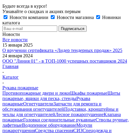
Будьте всегда в курсе!
Узнавайте о скидках и акциях первым
Новости компании
Новости магазина
Новинки
каталога
Новости
Все новости
15 января 2025
О вручении сертификата «Лидер тендерных продаж» 2025
24 января 2024
ООО "Линия 01" - в ТОП-1000 успешных поставщиков 2024
Главная
-
Каталог
-
Рукава пожарные
Противопожарные двери и люки
Шкафы пожарные
Щиты
пожарные, ящики для песка, стенды
Рукава
пожарные
Огнетушители
Запчасти для ремонта и
обслуживания огнетушителей
Подставки, кронштейны и
чехлы для огнетушителей
Лесное пожаротушение
Клапана
пожарные
Головки соединительные рукавные
Стволы ручные,
лафетные
Водопенное оборудование
Модули
пожаротушения
Средства спасения
СИЗ
Спецодежда и