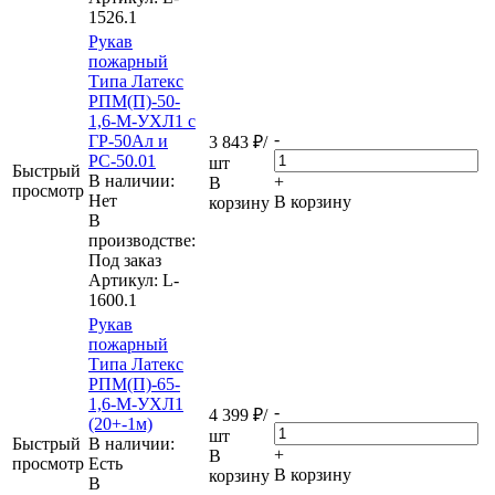
1526.1
Рукав
пожарный
Типа Латекс
РПМ(П)-50-
1,6-М-УХЛ1 с
-
ГР-50Ал и
3 843
₽
/
РС-50.01
шт
Быстрый
В наличии:
+
В
просмотр
Нет
В корзину
корзину
В
производстве:
Под заказ
Артикул
: L-
1600.1
Рукав
пожарный
Типа Латекс
РПМ(П)-65-
1,6-М-УХЛ1
-
4 399
₽
/
(20+-1м)
шт
Быстрый
В наличии:
+
В
просмотр
Eсть
В корзину
корзину
В