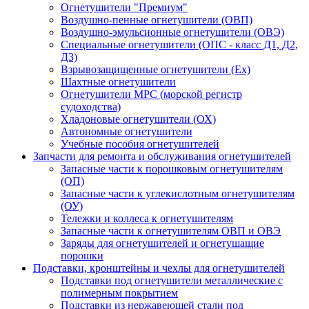
Огнетушители "Премиум"
Воздушно-пенные огнетушители (ОВП)
Воздушно-эмульсионные огнетушители (ОВЭ)
Специальные огнетушители (ОПС - класс Д1, Д2,
Д3)
Взрывозащищенные огнетушители (Ex)
Шахтные огнетушители
Огнетушители МРС (морской регистр
судоходства)
Хладоновые огнетушители (ОХ)
Автономные огнетушители
Учебные пособия огнетушителей
Запчасти для ремонта и обслуживания огнетушителей
Запасные части к порошковым огнетушителям
(ОП)
Запасные части к углекислотным огнетушителям
(ОУ)
Тележки и коллеса к огнетушителям
Запасные части к огнетушителям ОВП и ОВЭ
Заряды для огнетушителей и огнетушащие
порошки
Подставки, кронштейны и чехлы для огнетушителей
Подставки под огнетушители металлические с
полимерным покрытием
Подставки из нержавеющей стали под