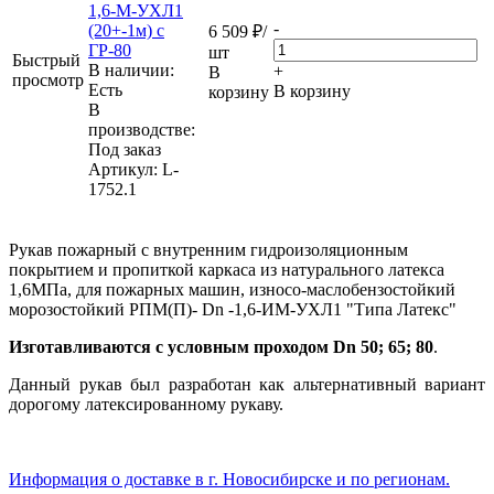
1,6-М-УХЛ1
-
(20+-1м) с
6 509
₽
/
ГР-80
шт
Быстрый
В наличии:
+
В
просмотр
Eсть
В корзину
корзину
В
производстве:
Под заказ
Артикул
: L-
1752.1
Рукав пожарный с внутренним гидроизоляционным
покрытием и пропиткой каркаса из натурального латекса
1,6МПа, для пожарных машин, износо-маслобензостойкий
морозостойкий РПМ(П)- Dn -1,6-ИМ-УХЛ1 "Типа Латекс"
Изготавливаются с условным проходом Dn 50; 65; 80
.
Данный рукав был разработан как альтернативный вариант
дорогому латексированному рукаву.
Информация о доставке в г. Новосибирске и по регионам.