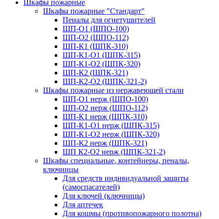
Шкафы пожарные
Шкафы пожарные "Стандарт"
Пеналы для огнетушителей
ШП-О1 (ШПО-100)
ШП-О2 (ШПО-112)
ШП-К1 (ШПК-310)
ШП-К1-О1 (ШПК-315)
ШП-К1-О2 (ШПК-320)
ШП-К2 (ШПК-321)
ШП-К2-О2 (ШПК-321-2)
Шкафы пожарные из нержавеющей стали
ШП-О1 нерж (ШПО-100)
ШП-О2 нерж (ШПО-112)
ШП-К1 нерж (ШПК-310)
ШП-К1-О1 нерж (ШПК-315)
ШП-К1-О2 нерж (ШПК-320)
ШП-К2 нерж (ШПК-321)
ШП К2-О2 нерж (ШПК-321-2)
Шкафы специальные, контейнеры, пеналы,
ключницы
Для средств индивидуальной защиты
(самоспасателей)
Для ключей (ключницы)
Для аптечек
Для кошмы (противопожарного полотна)