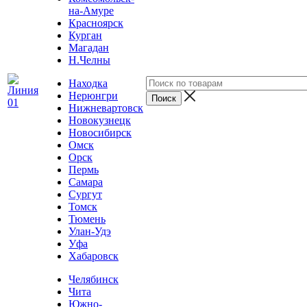
на-Амуре
Красноярск
Курган
Магадан
Н.Челны
Находка
Нерюнгри
Нижневартовск
Новокузнецк
Новосибирск
Омск
Орск
Пермь
Самара
Сургут
Томск
Тюмень
Улан-Удэ
Уфа
Хабаровск
Челябинск
Чита
Южно-