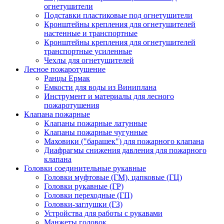
огнетушители
Подставки пластиковые под огнетушители
Кронштейны крепления для огнетушителей
настенные и транспортные
Кронштейны крепления для огнетушителей
транспортные усиленные
Чехлы для огнетушителей
Лесное пожаротушение
Ранцы Ермак
Емкости для воды из Виниплана
Инструмент и материалы для лесного
пожаротушения
Клапана пожарные
Клапаны пожарные латунные
Клапаны пожарные чугунные
Маховики ("барашек") для пожарного клапана
Диафрагмы снижения давления для пожарного
клапана
Головки соединительные рукавные
Головки муфтовые (ГМ), цапковые (ГЦ)
Головки рукавные (ГР)
Головки переходные (ГП)
Головки-заглушки (ГЗ)
Устройства для работы с рукавами
Манжеты головок