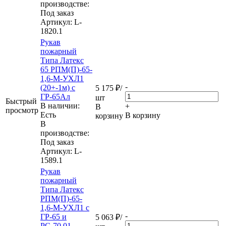
производстве:
Под заказ
Артикул
: L-
1820.1
Рукав
пожарный
Типа Латекс
65 РПМ(П)-65-
1,6-М-УХЛ1
-
(20+-1м) с
5 175
₽
/
ГР-65Ал
шт
Быстрый
В наличии:
+
В
просмотр
Eсть
В корзину
корзину
В
производстве:
Под заказ
Артикул
: L-
1589.1
Рукав
пожарный
Типа Латекс
РПМ(П)-65-
1,6-М-УХЛ1 с
-
ГР-65 и
5 063
₽
/
РС-70.01