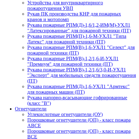
Устройства для внутриквартирного
пожаротушения УВП
Рукав ПК производства КНР для пожарных
кранов и мотопомп
Рукава пожарные РПМ(Д)-1,6/1,2-ИМ(M)-УХЛ1
"Латексированные" для пожарной техники (ПТ)
Рукава пожарные РПМ(П)-1,6-М-УХЛ1 "Типа
Латекс" для пожарной техники (ПТ)
Рукава пожарные РПМ(В)-1,6-УХЛ1 "Селект" для
пожарной техники (ПТ)
Рукава пожарные РПМ(В)-1,2/1,6-И-УХЛ1
"Премиум" для пожарной техники (ПТ)
Рукава пожарные РПМ(В)-1,2/1,6/3,0-И-УХЛ1
"Эксперт" для мобильных средств пожаротушения
(ПТ)
Рукава пожарные РПМ(Д)-1,6-УХЛ1 "Армтекс"
для пожарных машин (ПТ)
Рукава напорно-всасывающие гофрированные
(класс "В")
Огнетушители
Углекислотные огнетушители (ОУ)
Порошковые огнетушители (ОП) - класс пожара
АВСЕ
Порошковые огнетушители (ОП) - класс пожара
ВСЕ