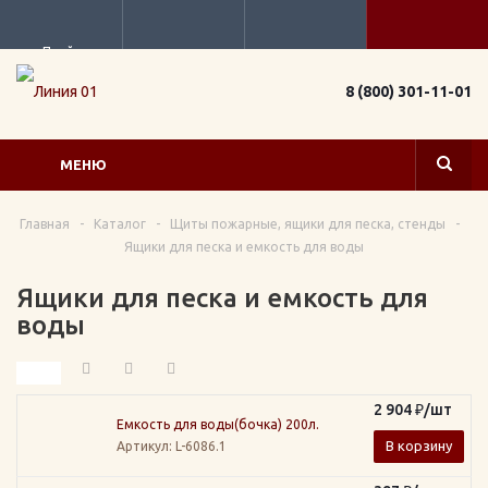
Прайс
8 (800) 301-11-01
МЕНЮ
Главная
-
Каталог
-
Щиты пожарные, ящики для песка, стенды
-
Ящики для песка и емкость для воды
Ящики для песка и емкость для
воды
2 904
₽
/шт
Емкость для воды(бочка) 200л.
В корзину
Артикул
: L-6086.1