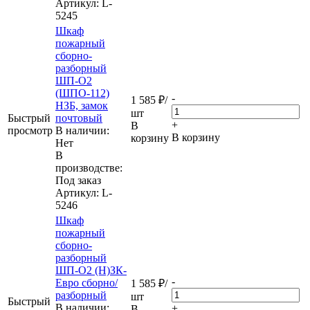
Артикул
: L-
5245
Шкаф
пожарный
сборно-
разборный
ШП-О2
(ШПО-112)
-
1 585
₽
/
НЗБ, замок
шт
Быстрый
почтовый
+
В
просмотр
В наличии:
В корзину
корзину
Нет
В
производстве:
Под заказ
Артикул
: L-
5246
Шкаф
пожарный
сборно-
разборный
ШП-О2 (Н)ЗК-
-
Евро сборно/
1 585
₽
/
разборный
шт
Быстрый
В наличии:
+
В