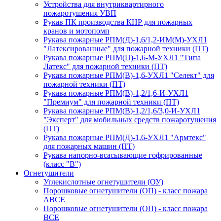
Устройства для внутриквартирного
пожаротушения УВП
Рукав ПК производства КНР для пожарных
кранов и мотопомп
Рукава пожарные РПМ(Д)-1,6/1,2-ИМ(M)-УХЛ1
"Латексированные" для пожарной техники (ПТ)
Рукава пожарные РПМ(П)-1,6-М-УХЛ1 "Типа
Латекс" для пожарной техники (ПТ)
Рукава пожарные РПМ(В)-1,6-УХЛ1 "Селект" для
пожарной техники (ПТ)
Рукава пожарные РПМ(В)-1,2/1,6-И-УХЛ1
"Премиум" для пожарной техники (ПТ)
Рукава пожарные РПМ(В)-1,2/1,6/3,0-И-УХЛ1
"Эксперт" для мобильных средств пожаротушения
(ПТ)
Рукава пожарные РПМ(Д)-1,6-УХЛ1 "Армтекс"
для пожарных машин (ПТ)
Рукава напорно-всасывающие гофрированные
(класс "В")
Огнетушители
Углекислотные огнетушители (ОУ)
Порошковые огнетушители (ОП) - класс пожара
АВСЕ
Порошковые огнетушители (ОП) - класс пожара
ВСЕ