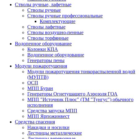
Стволы ручные, лафетные
Стволы ручные
Стволы ручные профессиональные
Комплектующие
Стволы лафетные
Стволы воздушно-пенные
Стволы торфянные
Водопенное оборудование
Колонки КПА
Водопенное оборудование
Генераторы пены
Модули пожаротушения
Модули пожаротушения тонкораспыленной водой
(МУПТВ)
ОСП
МПП Буран
Генераторы Огнетушащего Аэрозоля ГОА
МПП "Источник Плюс" (ТМ "Тунгус") обычного
исполнения
Средства запуска МПП
МПП Ярпожинвест
Средства спасения
Накидки и носилки
Лестницы металлические
Лестницы веревочные