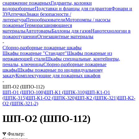
снаряжение пожарных
Гидранты, колонки
водоразборные
Подставки и фланцы для гидрантов
Фонари и
ЗУ
Аптечки
Знаки безопасности /
литература
Пенообразователи
Мотопомпы / насосы
пожарные
Терморасширяющиеся
материалы
Автотовары
Баллоны для газов
Нанотехнологии в
пожаротушении
Огнезащитные материалы
-
Сборно-разборные пожарные шкафы
Шкафы пожарные "Стандарт"
Шкафы пожарные из
нержавеющей стали
Шкафы специальные, контейнеры,
пеналы, ключницы
Сборно-разборные пожарные
шкафы
Шкафы пожарные по индивидуальному
заказу
Комплектующие для пожарных шкафов
-
ШП-О2 (ШПО-112)
ШП-О1 (ШПО-100)
ШП-К1 (ШПК-310)
ШП-К1-О1
(ШПК-315)
ШП-К1-О2 (ШПК-320)
ШП-К2 (ШПК-321)
ШП-К2-
О2 (ШПК-321-2)
ШП-О2 (ШПО-112)
Фильтр: