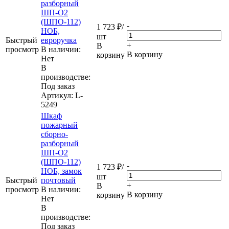
разборный
ШП-О2
(ШПО-112)
-
1 723
₽
/
НОБ,
шт
Быстрый
евроручка
+
В
просмотр
В наличии:
В корзину
корзину
Нет
В
производстве:
Под заказ
Артикул
: L-
5249
Шкаф
пожарный
сборно-
разборный
ШП-О2
(ШПО-112)
-
1 723
₽
/
НОБ, замок
шт
Быстрый
почтовый
+
В
просмотр
В наличии:
В корзину
корзину
Нет
В
производстве:
Под заказ