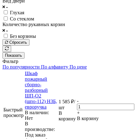
Вид двери
Глухая
Со стеклом
Количество рукавных корзин
Без корзины
Сбросить
Показать
Фильтр
По популярности
По алфавиту
По цене
Шкаф
пожарный
сборно-
разборный
ШП-О2
-
(шпо-112) НЗБ,
1 585
₽
/
евроручка
шт
Быстрый
В наличии:
+
В
просмотр
Нет
В корзину
корзину
В
производстве:
Под заказ