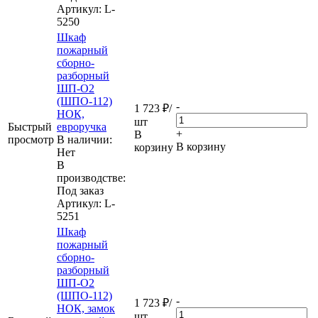
Артикул
: L-
5250
Шкаф
пожарный
сборно-
разборный
ШП-О2
(ШПО-112)
-
1 723
₽
/
НОК,
шт
Быстрый
евроручка
+
В
просмотр
В наличии:
В корзину
корзину
Нет
В
производстве:
Под заказ
Артикул
: L-
5251
Шкаф
пожарный
сборно-
разборный
ШП-О2
(ШПО-112)
-
1 723
₽
/
НОК, замок
шт