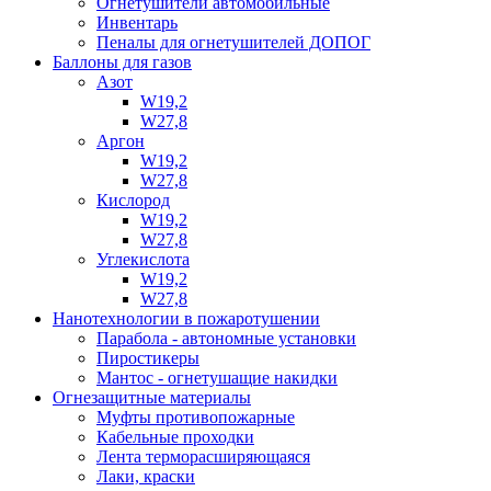
Огнетушители автомобильные
Инвентарь
Пеналы для огнетушителей ДОПОГ
Баллоны для газов
Азот
W19,2
W27,8
Аргон
W19,2
W27,8
Кислород
W19,2
W27,8
Углекислота
W19,2
W27,8
Нанотехнологии в пожаротушении
Парабола - автономные установки
Пиростикеры
Мантос - огнетушащие накидки
Огнезащитные материалы
Муфты противопожарные
Кабельные проходки
Лента терморасширяющаяся
Лаки, краски