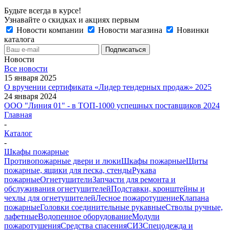
Будьте всегда в курсе!
Узнавайте о скидках и акциях первым
Новости компании
Новости магазина
Новинки
каталога
Новости
Все новости
15 января 2025
О вручении сертификата «Лидер тендерных продаж» 2025
24 января 2024
ООО "Линия 01" - в ТОП-1000 успешных поставщиков 2024
Главная
-
Каталог
-
Шкафы пожарные
Противопожарные двери и люки
Шкафы пожарные
Щиты
пожарные, ящики для песка, стенды
Рукава
пожарные
Огнетушители
Запчасти для ремонта и
обслуживания огнетушителей
Подставки, кронштейны и
чехлы для огнетушителей
Лесное пожаротушение
Клапана
пожарные
Головки соединительные рукавные
Стволы ручные,
лафетные
Водопенное оборудование
Модули
пожаротушения
Средства спасения
СИЗ
Спецодежда и