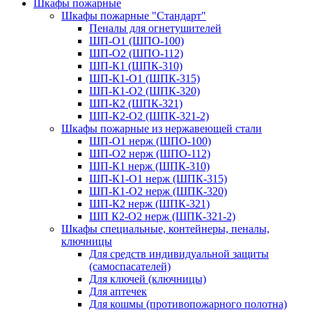
Шкафы пожарные
Шкафы пожарные "Стандарт"
Пеналы для огнетушителей
ШП-О1 (ШПО-100)
ШП-О2 (ШПО-112)
ШП-К1 (ШПК-310)
ШП-К1-О1 (ШПК-315)
ШП-К1-О2 (ШПК-320)
ШП-К2 (ШПК-321)
ШП-К2-О2 (ШПК-321-2)
Шкафы пожарные из нержавеющей стали
ШП-О1 нерж (ШПО-100)
ШП-О2 нерж (ШПО-112)
ШП-К1 нерж (ШПК-310)
ШП-К1-О1 нерж (ШПК-315)
ШП-К1-О2 нерж (ШПК-320)
ШП-К2 нерж (ШПК-321)
ШП К2-О2 нерж (ШПК-321-2)
Шкафы специальные, контейнеры, пеналы,
ключницы
Для средств индивидуальной защиты
(самоспасателей)
Для ключей (ключницы)
Для аптечек
Для кошмы (противопожарного полотна)