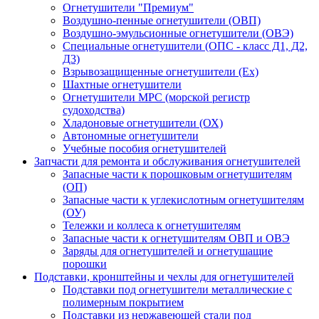
Огнетушители "Премиум"
Воздушно-пенные огнетушители (ОВП)
Воздушно-эмульсионные огнетушители (ОВЭ)
Специальные огнетушители (ОПС - класс Д1, Д2,
Д3)
Взрывозащищенные огнетушители (Ex)
Шахтные огнетушители
Огнетушители МРС (морской регистр
судоходства)
Хладоновые огнетушители (ОХ)
Автономные огнетушители
Учебные пособия огнетушителей
Запчасти для ремонта и обслуживания огнетушителей
Запасные части к порошковым огнетушителям
(ОП)
Запасные части к углекислотным огнетушителям
(ОУ)
Тележки и коллеса к огнетушителям
Запасные части к огнетушителям ОВП и ОВЭ
Заряды для огнетушителей и огнетушащие
порошки
Подставки, кронштейны и чехлы для огнетушителей
Подставки под огнетушители металлические с
полимерным покрытием
Подставки из нержавеющей стали под