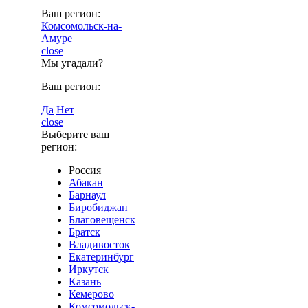
Ваш регион:
Комсомольск-на-
Амуре
close
Мы угадали?
Ваш регион:
Да
Нет
close
Выберите ваш
регион:
Россия
Абакан
Барнаул
Биробиджан
Благовещенск
Братск
Владивосток
Екатеринбург
Иркутск
Казань
Кемерово
Комсомольск-