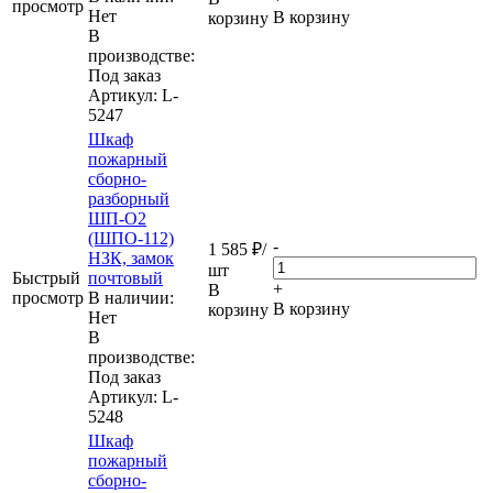
просмотр
Нет
В корзину
корзину
В
производстве:
Под заказ
Артикул
: L-
5247
Шкаф
пожарный
сборно-
разборный
ШП-О2
(ШПО-112)
-
1 585
₽
/
НЗК, замок
шт
Быстрый
почтовый
+
В
просмотр
В наличии:
В корзину
корзину
Нет
В
производстве:
Под заказ
Артикул
: L-
5248
Шкаф
пожарный
сборно-