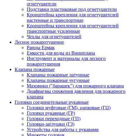
огнетушители
Подставки пластиковые под огнетушители
Кронштейны крепления для огнетушителей
настенные и транспортные
Кронштейны крепления для огнетушителей
транспортные усиленные
Чехлы для огнетушителей
Лесное пожаротушение
Ранцы Ермак
Емкости для воды из Виниплана
Инструмент и материалы для лесного
пожаротушения
Клапана пожарные
Клапаны пожарные латунные
Клапаны пожарные чугунные
Маховики ("барашек") для пожарного клапана
Диафрагмы снижения давления для пожарного
клапана
Головки соединительные рукавные
Головки муфтовые (ГМ), цапковые (ГЦ)
Головки рукавные (ГР)
Головки переходные (ГП)
Головки-заглушки (ГЗ)
Устройства для работы с рукавами
Манжеты головок