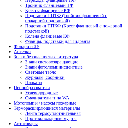
Переходы фланцевые ПФ
Тройник фланцевый ТФ
Кресты фланцевые КФ
Подставки ППТФ (Тройник фланцевый с
пожарной подставкой)
Подставки ППКФ (Крест фланцевый с пожарной
подставкой)
Колена фланцевые КФ
Фланцы, подставки для гидранта
Фонари и ЗУ
Аптечки
Знаки безопасности / литература
Знаки световозвращающие
Знаки фотолюминисцентные
Световые табло
Журналы, сборники
Плакаты
Пенообразователи
Углеводородные
Смачиватели типа WA
Мотопомпы / насосы пожарные
Терморасширяющиеся материалы
Лента термоуплотнительная
Противопожарные муфты
Автотовары