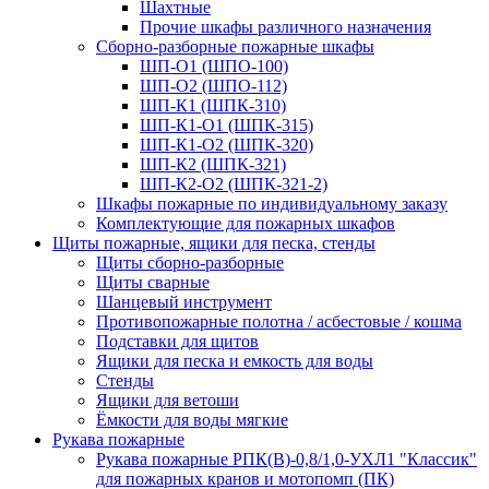
Шахтные
Прочие шкафы различного назначения
Сборно-разборные пожарные шкафы
ШП-О1 (ШПО-100)
ШП-О2 (ШПО-112)
ШП-К1 (ШПК-310)
ШП-К1-О1 (ШПК-315)
ШП-К1-О2 (ШПК-320)
ШП-К2 (ШПК-321)
ШП-К2-О2 (ШПК-321-2)
Шкафы пожарные по индивидуальному заказу
Комплектующие для пожарных шкафов
Щиты пожарные, ящики для песка, стенды
Щиты сборно-разборные
Щиты сварные
Шанцевый инструмент
Противопожарные полотна / асбестовые / кошма
Подставки для щитов
Ящики для песка и емкость для воды
Стенды
Ящики для ветоши
Ёмкости для воды мягкие
Рукава пожарные
Рукава пожарные РПК(В)-0,8/1,0-УХЛ1 "Классик"
для пожарных кранов и мотопомп (ПК)