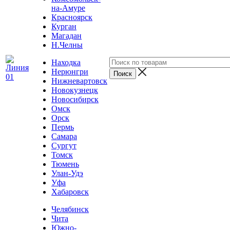
на-Амуре
Красноярск
Курган
Магадан
Н.Челны
Находка
Нерюнгри
Нижневартовск
Новокузнецк
Новосибирск
Омск
Орск
Пермь
Самара
Сургут
Томск
Тюмень
Улан-Удэ
Уфа
Хабаровск
Челябинск
Чита
Южно-