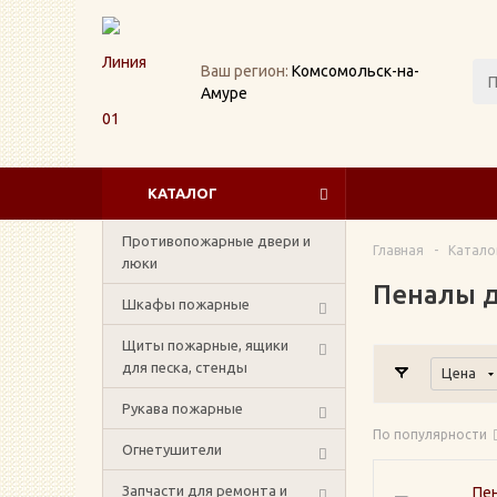
Ваш регион:
Комсомольск-на-
Амуре
КАТАЛОГ
Противопожарные двери и
Главная
-
Катало
люки
Пеналы 
Шкафы пожарные
Щиты пожарные, ящики
для песка, стенды
Цена
Рукава пожарные
По популярности
Огнетушители
Запчасти для ремонта и
Пе