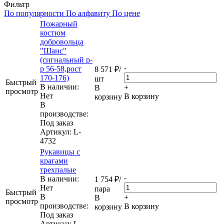
Фильтр
По популярности
По алфавиту
По цене
Пожарный
костюм
добровольца
"Шанс"
(сигнальный р-
-
р 56-58,рост
8 571
₽
/
170-176)
шт
Быстрый
В наличии:
+
В
просмотр
Нет
В корзину
корзину
В
производстве:
Под заказ
Артикул
: L-
4732
Рукавицы с
крагами
трехпалые
-
В наличии:
1 754
₽
/
Нет
пара
Быстрый
В
+
В
просмотр
производстве:
В корзину
корзину
Под заказ
Артикул
: L-