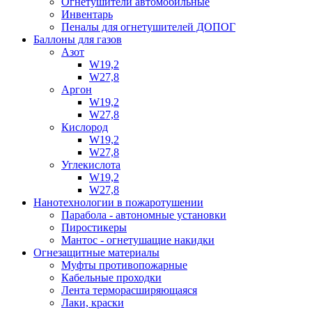
Огнетушители автомобильные
Инвентарь
Пеналы для огнетушителей ДОПОГ
Баллоны для газов
Азот
W19,2
W27,8
Аргон
W19,2
W27,8
Кислород
W19,2
W27,8
Углекислота
W19,2
W27,8
Нанотехнологии в пожаротушении
Парабола - автономные установки
Пиростикеры
Мантос - огнетушащие накидки
Огнезащитные материалы
Муфты противопожарные
Кабельные проходки
Лента терморасширяющаяся
Лаки, краски