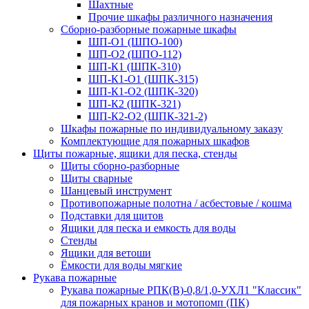
Шахтные
Прочие шкафы различного назначения
Сборно-разборные пожарные шкафы
ШП-О1 (ШПО-100)
ШП-О2 (ШПО-112)
ШП-К1 (ШПК-310)
ШП-К1-О1 (ШПК-315)
ШП-К1-О2 (ШПК-320)
ШП-К2 (ШПК-321)
ШП-К2-О2 (ШПК-321-2)
Шкафы пожарные по индивидуальному заказу
Комплектующие для пожарных шкафов
Щиты пожарные, ящики для песка, стенды
Щиты сборно-разборные
Щиты сварные
Шанцевый инструмент
Противопожарные полотна / асбестовые / кошма
Подставки для щитов
Ящики для песка и емкость для воды
Стенды
Ящики для ветоши
Ёмкости для воды мягкие
Рукава пожарные
Рукава пожарные РПК(В)-0,8/1,0-УХЛ1 "Классик"
для пожарных кранов и мотопомп (ПК)