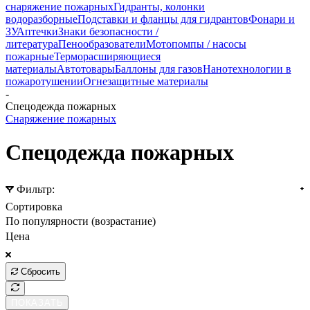
снаряжение пожарных
Гидранты, колонки
водоразборные
Подставки и фланцы для гидрантов
Фонари и
ЗУ
Аптечки
Знаки безопасности /
литература
Пенообразователи
Мотопомпы / насосы
пожарные
Терморасширяющиеся
материалы
Автотовары
Баллоны для газов
Нанотехнологии в
пожаротушении
Огнезащитные материалы
-
Спецодежда пожарных
Снаряжение пожарных
Спецодежда пожарных
Фильтр:
Сортировка
По популярности (возрастание)
Цена
Сбросить
ПОКАЗАТЬ