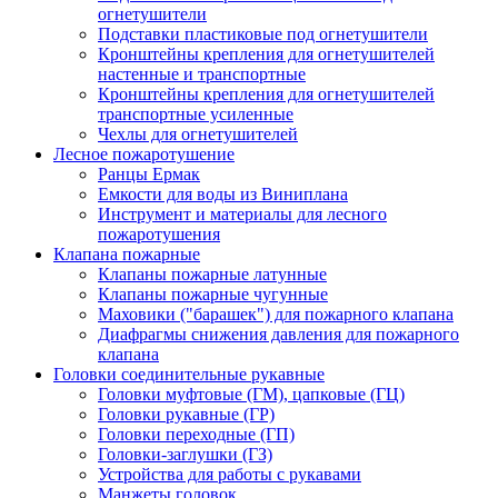
огнетушители
Подставки пластиковые под огнетушители
Кронштейны крепления для огнетушителей
настенные и транспортные
Кронштейны крепления для огнетушителей
транспортные усиленные
Чехлы для огнетушителей
Лесное пожаротушение
Ранцы Ермак
Емкости для воды из Виниплана
Инструмент и материалы для лесного
пожаротушения
Клапана пожарные
Клапаны пожарные латунные
Клапаны пожарные чугунные
Маховики ("барашек") для пожарного клапана
Диафрагмы снижения давления для пожарного
клапана
Головки соединительные рукавные
Головки муфтовые (ГМ), цапковые (ГЦ)
Головки рукавные (ГР)
Головки переходные (ГП)
Головки-заглушки (ГЗ)
Устройства для работы с рукавами
Манжеты головок