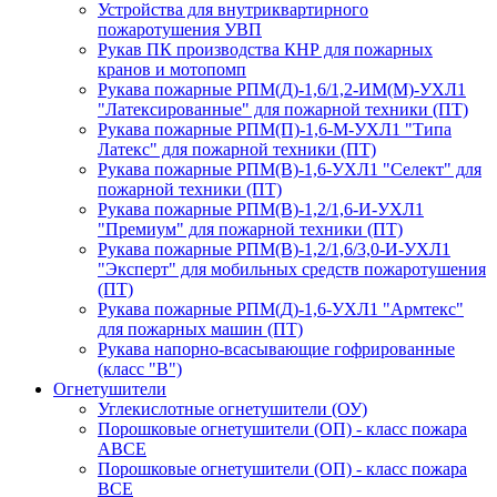
Устройства для внутриквартирного
пожаротушения УВП
Рукав ПК производства КНР для пожарных
кранов и мотопомп
Рукава пожарные РПМ(Д)-1,6/1,2-ИМ(M)-УХЛ1
"Латексированные" для пожарной техники (ПТ)
Рукава пожарные РПМ(П)-1,6-М-УХЛ1 "Типа
Латекс" для пожарной техники (ПТ)
Рукава пожарные РПМ(В)-1,6-УХЛ1 "Селект" для
пожарной техники (ПТ)
Рукава пожарные РПМ(В)-1,2/1,6-И-УХЛ1
"Премиум" для пожарной техники (ПТ)
Рукава пожарные РПМ(В)-1,2/1,6/3,0-И-УХЛ1
"Эксперт" для мобильных средств пожаротушения
(ПТ)
Рукава пожарные РПМ(Д)-1,6-УХЛ1 "Армтекс"
для пожарных машин (ПТ)
Рукава напорно-всасывающие гофрированные
(класс "В")
Огнетушители
Углекислотные огнетушители (ОУ)
Порошковые огнетушители (ОП) - класс пожара
АВСЕ
Порошковые огнетушители (ОП) - класс пожара
ВСЕ