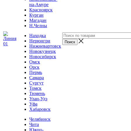
на-Амуре
Красноярск
Курган
Магадан
Н.Челны
Находка
Нерюнгри
Нижневартовск
Новокузнецк
Новосибирск
Омск
Орск
Пермь
Самара
Сургут
Томск
Тюмень
Улан-Удэ
Уфа
Хабаровск
Челябинск
Чита
Южно-