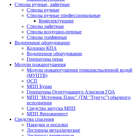
Стволы ручные, лафетные
Стволы ручные
Стволы ручные профессиональные
Комплектующие
Стволы лафетные
Стволы воздушно-пенные
Стволы торфянные
Водопенное оборудование
Колонки КПА
Водопенное оборудование
Генераторы пены
Модули пожаротушения
Модули пожаротушения тонкораспыленной водой
(МУПТВ)
ОСП
МПП Буран
Генераторы Огнетушащего Аэрозоля ГОА
МПП "Источник Плюс" (ТМ "Тунгус") обычного
исполнения
Средства запуска МПП
МПП Ярпожинвест
Средства спасения
Накидки и носилки
Лестницы металлические
Лестницы веревочные