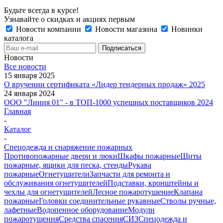
Будьте всегда в курсе!
Узнавайте о скидках и акциях первым
Новости компании
Новости магазина
Новинки
каталога
Новости
Все новости
15 января 2025
О вручении сертификата «Лидер тендерных продаж» 2025
24 января 2024
ООО "Линия 01" - в ТОП-1000 успешных поставщиков 2024
Главная
-
Каталог
-
Спецодежда и снаряжение пожарных
Противопожарные двери и люки
Шкафы пожарные
Щиты
пожарные, ящики для песка, стенды
Рукава
пожарные
Огнетушители
Запчасти для ремонта и
обслуживания огнетушителей
Подставки, кронштейны и
чехлы для огнетушителей
Лесное пожаротушение
Клапана
пожарные
Головки соединительные рукавные
Стволы ручные,
лафетные
Водопенное оборудование
Модули
пожаротушения
Средства спасения
СИЗ
Спецодежда и