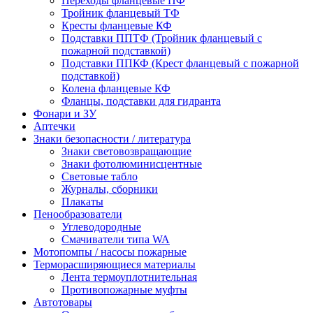
Переходы фланцевые ПФ
Тройник фланцевый ТФ
Кресты фланцевые КФ
Подставки ППТФ (Тройник фланцевый с
пожарной подставкой)
Подставки ППКФ (Крест фланцевый с пожарной
подставкой)
Колена фланцевые КФ
Фланцы, подставки для гидранта
Фонари и ЗУ
Аптечки
Знаки безопасности / литература
Знаки световозвращающие
Знаки фотолюминисцентные
Световые табло
Журналы, сборники
Плакаты
Пенообразователи
Углеводородные
Смачиватели типа WA
Мотопомпы / насосы пожарные
Терморасширяющиеся материалы
Лента термоуплотнительная
Противопожарные муфты
Автотовары