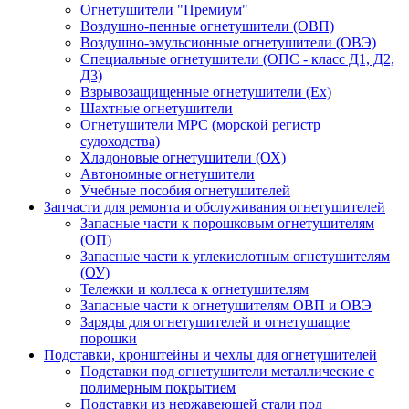
Огнетушители "Премиум"
Воздушно-пенные огнетушители (ОВП)
Воздушно-эмульсионные огнетушители (ОВЭ)
Специальные огнетушители (ОПС - класс Д1, Д2,
Д3)
Взрывозащищенные огнетушители (Ex)
Шахтные огнетушители
Огнетушители МРС (морской регистр
судоходства)
Хладоновые огнетушители (ОХ)
Автономные огнетушители
Учебные пособия огнетушителей
Запчасти для ремонта и обслуживания огнетушителей
Запасные части к порошковым огнетушителям
(ОП)
Запасные части к углекислотным огнетушителям
(ОУ)
Тележки и коллеса к огнетушителям
Запасные части к огнетушителям ОВП и ОВЭ
Заряды для огнетушителей и огнетушащие
порошки
Подставки, кронштейны и чехлы для огнетушителей
Подставки под огнетушители металлические с
полимерным покрытием
Подставки из нержавеющей стали под