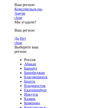
Ваш регион:
Комсомольск-на-
Амуре
close
Мы угадали?
Ваш регион:
Да
Нет
close
Выберите ваш
регион:
Россия
Абакан
Барнаул
Биробиджан
Благовещенск
Братск
Владивосток
Екатеринбург
Иркутск
Казань
Кемерово
Комсомольск-