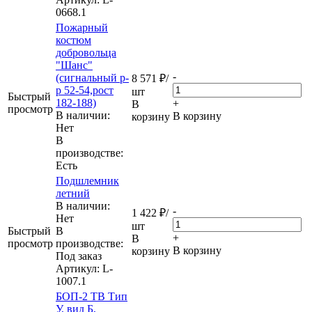
0668.1
Пожарный
костюм
добровольца
"Шанс"
-
(сигнальный р-
8 571
₽
/
р 52-54,рост
шт
Быстрый
182-188)
+
В
просмотр
В наличии:
В корзину
корзину
Нет
В
производстве:
Есть
Подшлемник
летний
В наличии:
-
1 422
₽
/
Нет
шт
Быстрый
В
+
В
просмотр
производстве:
В корзину
корзину
Под заказ
Артикул
: L-
1007.1
БОП-2 ТВ Тип
У, вид Б,