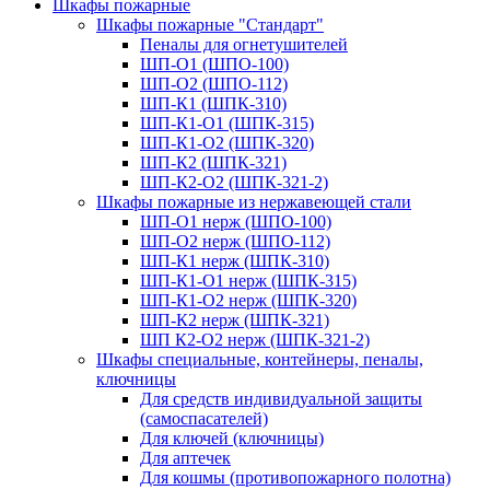
Шкафы пожарные
Шкафы пожарные "Стандарт"
Пеналы для огнетушителей
ШП-О1 (ШПО-100)
ШП-О2 (ШПО-112)
ШП-К1 (ШПК-310)
ШП-К1-О1 (ШПК-315)
ШП-К1-О2 (ШПК-320)
ШП-К2 (ШПК-321)
ШП-К2-О2 (ШПК-321-2)
Шкафы пожарные из нержавеющей стали
ШП-О1 нерж (ШПО-100)
ШП-О2 нерж (ШПО-112)
ШП-К1 нерж (ШПК-310)
ШП-К1-О1 нерж (ШПК-315)
ШП-К1-О2 нерж (ШПК-320)
ШП-К2 нерж (ШПК-321)
ШП К2-О2 нерж (ШПК-321-2)
Шкафы специальные, контейнеры, пеналы,
ключницы
Для средств индивидуальной защиты
(самоспасателей)
Для ключей (ключницы)
Для аптечек
Для кошмы (противопожарного полотна)