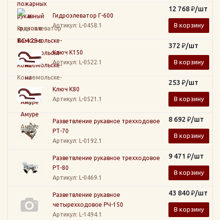
12 768
₽
/шт
Гидроэлеватор Г-600
В корзину
Артикул
: L-0458.1
372
₽
/шт
Ключ К150
В корзину
Артикул
: L-0522.1
253
₽
/шт
Ключ К80
В корзину
Артикул
: L-0521.1
8 692
₽
/шт
Разветвление рукавное трехходовое
РТ-70
В корзину
Артикул
: L-0192.1
9 471
₽
/шт
Разветвление рукавное трехходовое
РТ-80
В корзину
Артикул
: L-0469.1
43 840
₽
/шт
Разветвление рукавное
четырехходовое РЧ-150
В корзину
Артикул
: L-1494.1