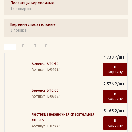
Лестницы веревочные
14 товаров
Верёвки спасательные
2 товара
1 739
₽
/шт
Веревка ВПС-30
В
Артикул
: L-0402.1
корзину
2 576
₽
/шт
Веревка ВПС-50
В
Артикул
: L-0605.1
корзину
5 165
₽
/шт
Лестница веревочная спасательная
ЛВС-15
В
корзину
Артикул
: L-0794.1