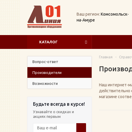
Ваш регион:
Комсомольск-
на-Амуре
КАТАЛОГ
Главная
-
Справо
Вопрос-ответ
Произво
Производители
Возможности
Наш интернет-ма
действительно ф
магазине соотв
Будьте всегда в курсе!
Узнавайте о скидках и
акциях первым