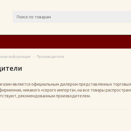
чная информация
-
Производители
дители
газин является официальным дилером представленных торговых м
ирменная, никакого «серого импорта», на все товары распростран
етствуют, рекомендованным производителем.