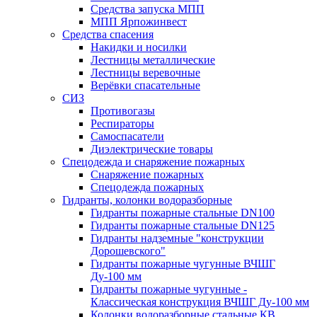
Средства запуска МПП
МПП Ярпожинвест
Средства спасения
Накидки и носилки
Лестницы металлические
Лестницы веревочные
Верёвки спасательные
СИЗ
Противогазы
Респираторы
Самоспасатели
Диэлектрические товары
Спецодежда и снаряжение пожарных
Снаряжение пожарных
Спецодежда пожарных
Гидранты, колонки водоразборные
Гидранты пожарные стальные DN100
Гидранты пожарные стальные DN125
Гидранты надземные "конструкции
Дорошевского"
Гидранты пожарные чугунные ВЧШГ
Ду-100 мм
Гидранты пожарные чугунные -
Классическая конструкция ВЧШГ Ду-100 мм
Колонки водоразборные стальные КВ