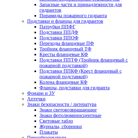
Запасные части и принадлежности для
гидрантов
Пирамиды пожарного гидранта
Подставки и фланцы для гидрантов
Патрубки ППФГ
Подставки ППДФ
Подставки ППОФ
Переходы фланцевые ПФ
Тройник фланцевый ТФ
Кресты фланцевые КФ
Подставки ППТФ (Тройник фланцевый с
пожарной подставкой)
Подставки ППКФ (Крест фланцевый с
пожарной подставкой)
Колена фланцевые КФ
Фланцы, подставки для гидранта
Фонари и ЗУ
Аптечки
Знаки безопасности / литература
Знаки световозвращающие
Знаки фотолюминисцентные
Световые табло
Журналы, сборники
Плакаты
Пенообразователи