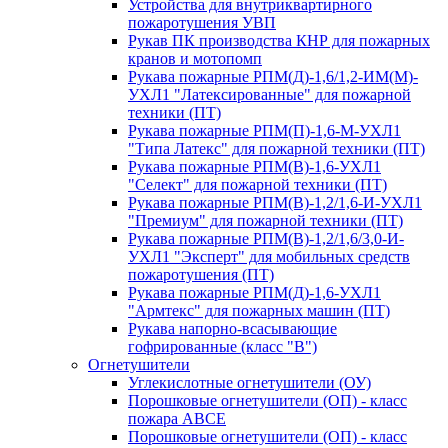
Устройства для внутриквартирного
пожаротушения УВП
Рукав ПК производства КНР для пожарных
кранов и мотопомп
Рукава пожарные РПМ(Д)-1,6/1,2-ИМ(M)-
УХЛ1 "Латексированные" для пожарной
техники (ПТ)
Рукава пожарные РПМ(П)-1,6-М-УХЛ1
"Типа Латекс" для пожарной техники (ПТ)
Рукава пожарные РПМ(В)-1,6-УХЛ1
"Селект" для пожарной техники (ПТ)
Рукава пожарные РПМ(В)-1,2/1,6-И-УХЛ1
"Премиум" для пожарной техники (ПТ)
Рукава пожарные РПМ(В)-1,2/1,6/3,0-И-
УХЛ1 "Эксперт" для мобильных средств
пожаротушения (ПТ)
Рукава пожарные РПМ(Д)-1,6-УХЛ1
"Армтекс" для пожарных машин (ПТ)
Рукава напорно-всасывающие
гофрированные (класс "В")
Огнетушители
Углекислотные огнетушители (ОУ)
Порошковые огнетушители (ОП) - класс
пожара АВСЕ
Порошковые огнетушители (ОП) - класс