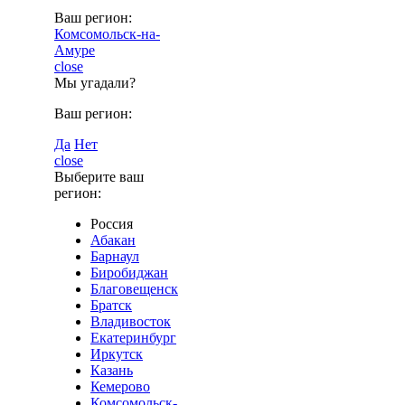
Ваш регион:
Комсомольск-на-
Амуре
close
Мы угадали?
Ваш регион:
Да
Нет
close
Выберите ваш
регион:
Россия
Абакан
Барнаул
Биробиджан
Благовещенск
Братск
Владивосток
Екатеринбург
Иркутск
Казань
Кемерово
Комсомольск-