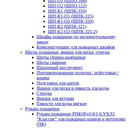
ШП-О1 (ШПО-100)
ШП-О2 (ШПО-112)
ШП-К1 (ШПК-310)
ШП-К1-О1 (ШПК-315)
ШП-К1-О2 (ШПК-320)
ШП-К2 (ШПК-321)
ШП-К2-О2 (ШПК-321-2)
Шкафы пожарные по индивидуальному
заказу
Комплектующие для пожарных шкафов
Щиты пожарные, ящики для песка, стенды
Щиты сборно-разборные
Щиты сварные
Шанцевый инструмент
Противопожарные полотна / асбестовые /
кошма
Подставки для щитов
Ящики для песка и емкость для воды
Стенды
Ящики для ветоши
Ёмкости для воды мягкие
Рукава пожарные
Рукава пожарные РПК(В)-0,8/1,0-УХЛ1
"Классик" для пожарных кранов и мотопомп
(ПК)