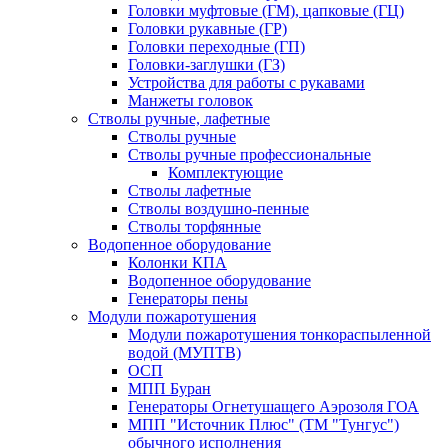
Головки муфтовые (ГМ), цапковые (ГЦ)
Головки рукавные (ГР)
Головки переходные (ГП)
Головки-заглушки (ГЗ)
Устройства для работы с рукавами
Манжеты головок
Стволы ручные, лафетные
Стволы ручные
Стволы ручные профессиональные
Комплектующие
Стволы лафетные
Стволы воздушно-пенные
Стволы торфянные
Водопенное оборудование
Колонки КПА
Водопенное оборудование
Генераторы пены
Модули пожаротушения
Модули пожаротушения тонкораспыленной
водой (МУПТВ)
ОСП
МПП Буран
Генераторы Огнетушащего Аэрозоля ГОА
МПП "Источник Плюс" (ТМ "Тунгус")
обычного исполнения