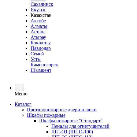
Сахалинск
Якутск
Казахстан
Актобе
Алматы
Астана
Атырау
Кокшетау
Павлодар
Семей
Усть-
Каменогорск
Шымкент
Меню
Каталог
Противопожарные двери и люки
Шкафы пожарные
Шкафы пожарные "Стандарт"
Пеналы для огнетушителей
ШП-О1 (ШПО-100)