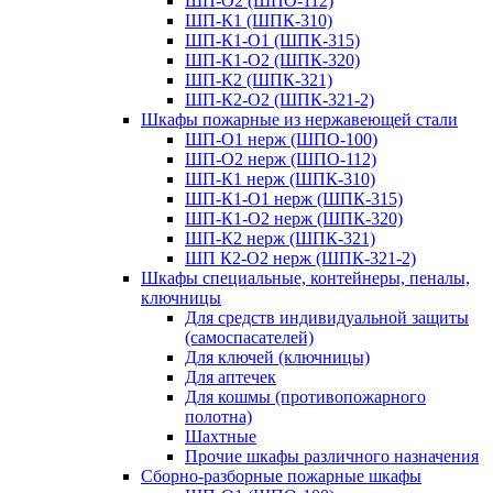
ШП-О2 (ШПО-112)
ШП-К1 (ШПК-310)
ШП-К1-О1 (ШПК-315)
ШП-К1-О2 (ШПК-320)
ШП-К2 (ШПК-321)
ШП-К2-О2 (ШПК-321-2)
Шкафы пожарные из нержавеющей стали
ШП-О1 нерж (ШПО-100)
ШП-О2 нерж (ШПО-112)
ШП-К1 нерж (ШПК-310)
ШП-К1-О1 нерж (ШПК-315)
ШП-К1-О2 нерж (ШПК-320)
ШП-К2 нерж (ШПК-321)
ШП К2-О2 нерж (ШПК-321-2)
Шкафы специальные, контейнеры, пеналы,
ключницы
Для средств индивидуальной защиты
(самоспасателей)
Для ключей (ключницы)
Для аптечек
Для кошмы (противопожарного
полотна)
Шахтные
Прочие шкафы различного назначения
Сборно-разборные пожарные шкафы