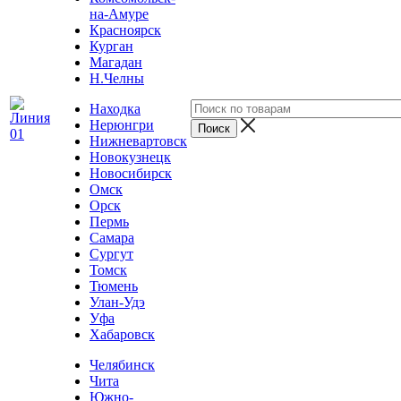
на-Амуре
Красноярск
Курган
Магадан
Н.Челны
Находка
Нерюнгри
Нижневартовск
Новокузнецк
Новосибирск
Омск
Орск
Пермь
Самара
Сургут
Томск
Тюмень
Улан-Удэ
Уфа
Хабаровск
Челябинск
Чита
Южно-