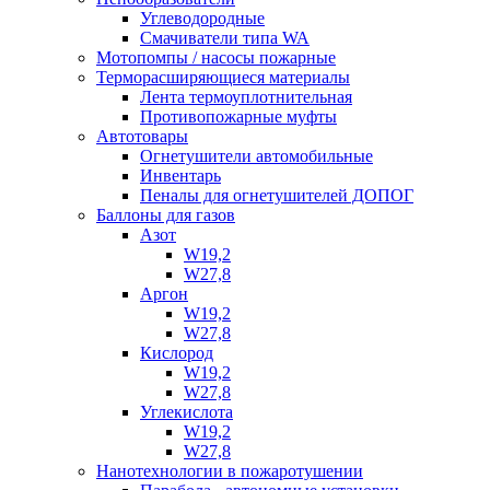
Углеводородные
Смачиватели типа WA
Мотопомпы / насосы пожарные
Терморасширяющиеся материалы
Лента термоуплотнительная
Противопожарные муфты
Автотовары
Огнетушители автомобильные
Инвентарь
Пеналы для огнетушителей ДОПОГ
Баллоны для газов
Азот
W19,2
W27,8
Аргон
W19,2
W27,8
Кислород
W19,2
W27,8
Углекислота
W19,2
W27,8
Нанотехнологии в пожаротушении