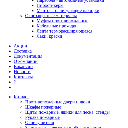
Парабола - автономные установки
Пиростикеры
Мантос - огнетушащие накидки
Огнезащитные материалы
Муфты противопожарные
Кабельные проходки
Лента терморасширяющаяся
Лаки, краски
Акции
Доставка
Документация
О компании
Вакансии
Новости
Контакты
?
Каталог
Противопожарные двери и люки
Шкафы пожарные
Щиты пожарные, ящики для песка, стенды
Рукава пожарные
Огнетушители
Запчасти для ремонта и обслуживания