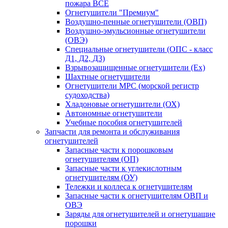
пожара ВСЕ
Огнетушители "Премиум"
Воздушно-пенные огнетушители (ОВП)
Воздушно-эмульсионные огнетушители
(ОВЭ)
Специальные огнетушители (ОПС - класс
Д1, Д2, Д3)
Взрывозащищенные огнетушители (Ex)
Шахтные огнетушители
Огнетушители МРС (морской регистр
судоходства)
Хладоновые огнетушители (ОХ)
Автономные огнетушители
Учебные пособия огнетушителей
Запчасти для ремонта и обслуживания
огнетушителей
Запасные части к порошковым
огнетушителям (ОП)
Запасные части к углекислотным
огнетушителям (ОУ)
Тележки и коллеса к огнетушителям
Запасные части к огнетушителям ОВП и
ОВЭ
Заряды для огнетушителей и огнетушащие
порошки