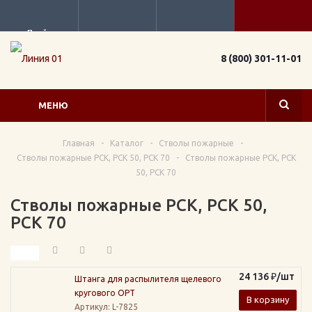
Прайс
8 (800) 301-11-01
МЕНЮ
Главная
-
Каталог
-
Стволы пожарные
-
Стволы пожарные РСК, РСК 50, РСК 70
-
Стволы пожарные РСК, РСК
50, РСК 70
Стволы пожарные РСК, РСК 50,
РСК 70
24 136
₽
/шт
Штанга для распылителя щелевого
кругового ОРТ
В корзину
Артикул
: L-7825