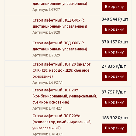
дистанционным управлением)
В корзину
Артикул
: L-7927
340 544
₽
/шт
Ствол лафетный ЛСД-С40У (с
дистанционным управлением)
В корзину
Артикул
: L-7928
370 157
₽
/шт
Ствол лафетный ЛСД-С60У (с
дистанционным управлением)
В корзину
Артикул
: L-7929
Ствол лафетный ЛС-П20 (аналог
27 836
₽
/шт
СЛК-П20; насодок Д28; съемное
В корзину
основание)
Артикул
: L-3927.1
Ствол лафетный ЛС-П20У
37 757
₽
/шт
(комбинированный, универсальный,
В корзину
съемное основание)
Артикул
: L-4142.1
Ствол лафетный ЛС-П20Уо
183 302
₽
/шт
(осциллятор, комбинированный,
В корзину
универсальный)
Артикул
: L-4143.1