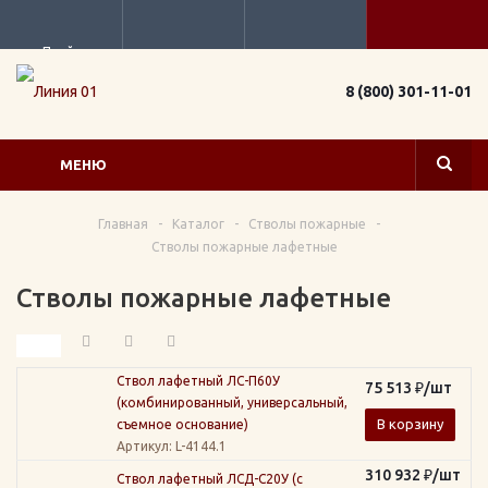
Прайс
8 (800) 301-11-01
МЕНЮ
Главная
-
Каталог
-
Стволы пожарные
-
Стволы пожарные лафетные
Стволы пожарные лафетные
Ствол лафетный ЛС-П60У
75 513
₽
/шт
(комбинированный, универсальный,
В корзину
съемное основание)
Артикул
: L-4144.1
310 932
₽
/шт
Ствол лафетный ЛСД-С20У (с