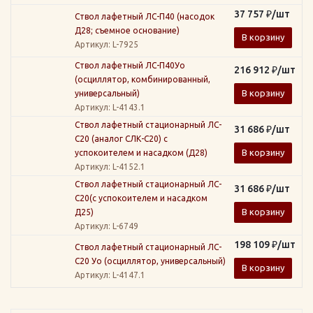
37 757
₽
/шт
Ствол лафетный ЛС-П40 (насодок
Д28; съемное основание)
В корзину
Артикул
: L-7925
Ствол лафетный ЛС-П40Уо
216 912
₽
/шт
(осциллятор, комбинированный,
В корзину
универсальный)
Артикул
: L-4143.1
Ствол лафетный стационарный ЛС-
31 686
₽
/шт
С20 (аналог СЛК-С20) с
В корзину
успокоителем и насадком (Д28)
Артикул
: L-4152.1
Ствол лафетный стационарный ЛС-
31 686
₽
/шт
С20(с успокоителем и насадком
В корзину
Д25)
Артикул
: L-6749
198 109
₽
/шт
Ствол лафетный стационарный ЛС-
С20 Уо (осциллятор, универсальный)
В корзину
Артикул
: L-4147.1