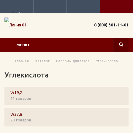
Прайс
8 (800) 301-11-01
МЕНЮ
Главная
-
Каталог
-
Баллоны для газов
-
Углекислота
Углекислота
W19,2
11 товаров
W27,8
20 товаров