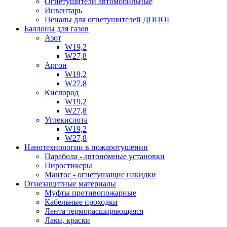
Огнетушители автомобильные
Инвентарь
Пеналы для огнетушителей ДОПОГ
Баллоны для газов
Азот
W19,2
W27,8
Аргон
W19,2
W27,8
Кислород
W19,2
W27,8
Углекислота
W19,2
W27,8
Нанотехнологии в пожаротушении
Парабола - автономные установки
Пиростикеры
Мантос - огнетушащие накидки
Огнезащитные материалы
Муфты противопожарные
Кабельные проходки
Лента терморасширяющаяся
Лаки, краски