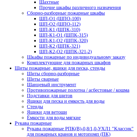
Шахтные
Прочие шкафы различного назначения
Сборно-разборные пожарные шкафы
ШП-О1 (ШПО-100)
ШП-О2 (ШПО-112)
ШП-К1 (ШПК-310)
ШП-К1-О1 (ШПК-315)
ШП-К1-О2 (ШПК-320)
ШП-К2 (ШПК-321)
ШП-К2-О2 (ШПК-321-2)
Шкафы пожарные по индивидуальному заказу
Комплектующие для пожарных шкафов
Щиты пожарные, ящики для песка, стенды
Щиты сборно-разборные
Щиты сварные
Шанцевый инструмент
Противопожарные полотна / асбестовые / кошма
Подставки для щитов
Ящики для песка и емкость для воды
Стенды
Ящики для ветоши
Ёмкости для воды мягкие
Рукава пожарные
Рукава пожарные РПК(В)-0,8/1,0-УХЛ1 "Классик"
для пожарных кранов и мотопомп (ПК)