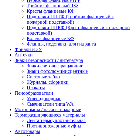
Переходы фланцевые ПФ
Тройник фланцевый ТФ
Кресты фланцевые КФ
Подставки ППТФ (Тройник фланцевый с
пожарной подставкой)
Подставки ППКФ (Крест фланцевый с пожарной
подставкой)
Колена фланцевые КФ
Фланцы, подставки для гидранта
Фонари и ЗУ
Аптечки
Знаки безопасности / литература
Знаки световозвращающие
Знаки фотолюминисцентные
Световые табло
Журналы, сборники
Плакаты
Пенообразователи
Углеводородные
Смачиватели типа WA
Мотопомпы / насосы пожарные
Терморасширяющиеся материалы
Лента термоуплотнительная
Противопожарные муфты
Автотовары