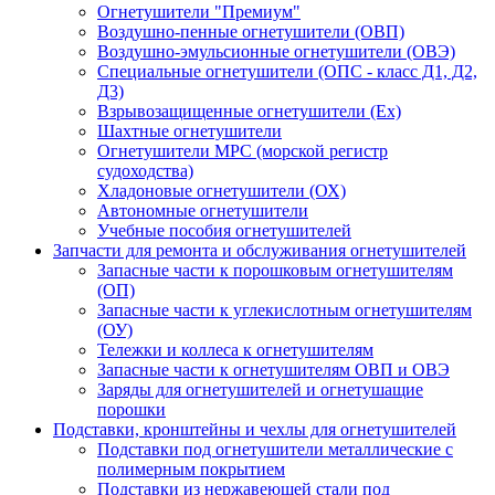
Огнетушители "Премиум"
Воздушно-пенные огнетушители (ОВП)
Воздушно-эмульсионные огнетушители (ОВЭ)
Специальные огнетушители (ОПС - класс Д1, Д2,
Д3)
Взрывозащищенные огнетушители (Ex)
Шахтные огнетушители
Огнетушители МРС (морской регистр
судоходства)
Хладоновые огнетушители (ОХ)
Автономные огнетушители
Учебные пособия огнетушителей
Запчасти для ремонта и обслуживания огнетушителей
Запасные части к порошковым огнетушителям
(ОП)
Запасные части к углекислотным огнетушителям
(ОУ)
Тележки и коллеса к огнетушителям
Запасные части к огнетушителям ОВП и ОВЭ
Заряды для огнетушителей и огнетушащие
порошки
Подставки, кронштейны и чехлы для огнетушителей
Подставки под огнетушители металлические с
полимерным покрытием
Подставки из нержавеющей стали под