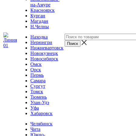
на-Амуре
Красноярск
Курган
Магадан
Н.Челны
Находка
Нерюнгри
Нижневартовск
Новокузнецк
Новосибирск
Омск
Орск
Пермь
Самара
Сургут
Томск
Тюмень
Улан-Удэ
Уфа
Хабаровск
Челябинск
Чита
Южно-