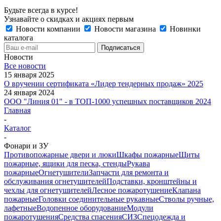
Будьте всегда в курсе!
Узнавайте о скидках и акциях первым
Новости компании
Новости магазина
Новинки
каталога
Новости
Все новости
15 января 2025
О вручении сертификата «Лидер тендерных продаж» 2025
24 января 2024
ООО "Линия 01" - в ТОП-1000 успешных поставщиков 2024
Главная
-
Каталог
-
Фонари и ЗУ
Противопожарные двери и люки
Шкафы пожарные
Щиты
пожарные, ящики для песка, стенды
Рукава
пожарные
Огнетушители
Запчасти для ремонта и
обслуживания огнетушителей
Подставки, кронштейны и
чехлы для огнетушителей
Лесное пожаротушение
Клапана
пожарные
Головки соединительные рукавные
Стволы ручные,
лафетные
Водопенное оборудование
Модули
пожаротушения
Средства спасения
СИЗ
Спецодежда и