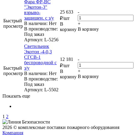
Фара ФР-ВС
"Экотон-3"
25 633
-
взрыво-
защищен. с з/у
₽
/шт
Быстрый
В наличии: Нет
+
В
просмотр
В производстве:
В корзину
корзину
Под заказ
Артикул
: L-5256
Светильник
Экотон -4-0,3
СГСВ-1
12 181
-
беспроводной с
₽
/шт
Быстрый
з/у
+
В
просмотр
В наличии: Нет
В корзину
корзину
В производстве:
Под заказ
Артикул
: L-5502
Показать еще
1
2
2026 © комплексные поставки пожарного оборудования
Компания