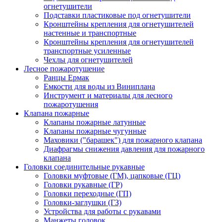
огнетушители
Подставки пластиковые под огнетушители
Кронштейны крепления для огнетушителей
настенные и транспортные
Кронштейны крепления для огнетушителей
транспортные усиленные
Чехлы для огнетушителей
Лесное пожаротушение
Ранцы Ермак
Емкости для воды из Виниплана
Инструмент и материалы для лесного
пожаротушения
Клапана пожарные
Клапаны пожарные латунные
Клапаны пожарные чугунные
Маховики ("барашек") для пожарного клапана
Диафрагмы снижения давления для пожарного
клапана
Головки соединительные рукавные
Головки муфтовые (ГМ), цапковые (ГЦ)
Головки рукавные (ГР)
Головки переходные (ГП)
Головки-заглушки (ГЗ)
Устройства для работы с рукавами
Манжеты головок