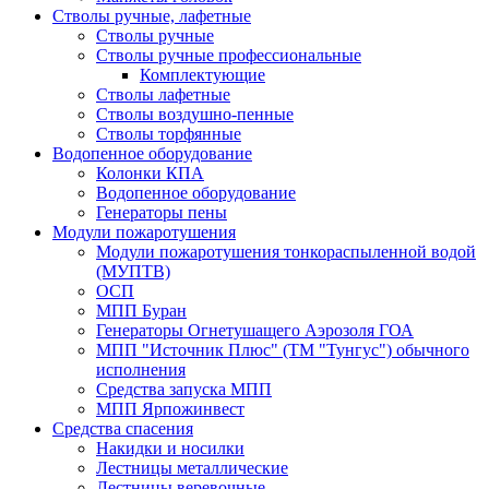
Стволы ручные, лафетные
Стволы ручные
Стволы ручные профессиональные
Комплектующие
Стволы лафетные
Стволы воздушно-пенные
Стволы торфянные
Водопенное оборудование
Колонки КПА
Водопенное оборудование
Генераторы пены
Модули пожаротушения
Модули пожаротушения тонкораспыленной водой
(МУПТВ)
ОСП
МПП Буран
Генераторы Огнетушащего Аэрозоля ГОА
МПП "Источник Плюс" (ТМ "Тунгус") обычного
исполнения
Средства запуска МПП
МПП Ярпожинвест
Средства спасения
Накидки и носилки
Лестницы металлические
Лестницы веревочные