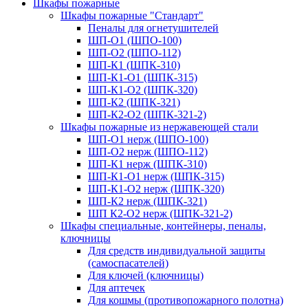
Шкафы пожарные
Шкафы пожарные "Стандарт"
Пеналы для огнетушителей
ШП-О1 (ШПО-100)
ШП-О2 (ШПО-112)
ШП-К1 (ШПК-310)
ШП-К1-О1 (ШПК-315)
ШП-К1-О2 (ШПК-320)
ШП-К2 (ШПК-321)
ШП-К2-О2 (ШПК-321-2)
Шкафы пожарные из нержавеющей стали
ШП-О1 нерж (ШПО-100)
ШП-О2 нерж (ШПО-112)
ШП-К1 нерж (ШПК-310)
ШП-К1-О1 нерж (ШПК-315)
ШП-К1-О2 нерж (ШПК-320)
ШП-К2 нерж (ШПК-321)
ШП К2-О2 нерж (ШПК-321-2)
Шкафы специальные, контейнеры, пеналы,
ключницы
Для средств индивидуальной защиты
(самоспасателей)
Для ключей (ключницы)
Для аптечек
Для кошмы (противопожарного полотна)