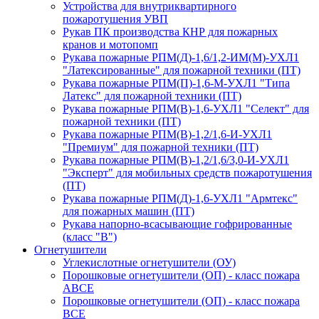
Устройства для внутриквартирного
пожаротушения УВП
Рукав ПК производства КНР для пожарных
кранов и мотопомп
Рукава пожарные РПМ(Д)-1,6/1,2-ИМ(M)-УХЛ1
"Латексированные" для пожарной техники (ПТ)
Рукава пожарные РПМ(П)-1,6-М-УХЛ1 "Типа
Латекс" для пожарной техники (ПТ)
Рукава пожарные РПМ(В)-1,6-УХЛ1 "Селект" для
пожарной техники (ПТ)
Рукава пожарные РПМ(В)-1,2/1,6-И-УХЛ1
"Премиум" для пожарной техники (ПТ)
Рукава пожарные РПМ(В)-1,2/1,6/3,0-И-УХЛ1
"Эксперт" для мобильных средств пожаротушения
(ПТ)
Рукава пожарные РПМ(Д)-1,6-УХЛ1 "Армтекс"
для пожарных машин (ПТ)
Рукава напорно-всасывающие гофрированные
(класс "В")
Огнетушители
Углекислотные огнетушители (ОУ)
Порошковые огнетушители (ОП) - класс пожара
АВСЕ
Порошковые огнетушители (ОП) - класс пожара
ВСЕ