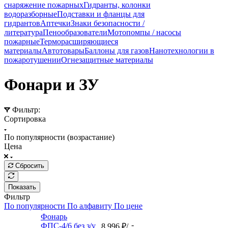
снаряжение пожарных
Гидранты, колонки
водоразборные
Подставки и фланцы для
гидрантов
Аптечки
Знаки безопасности /
литература
Пенообразователи
Мотопомпы / насосы
пожарные
Терморасширяющиеся
материалы
Автотовары
Баллоны для газов
Нанотехнологии в
пожаротушении
Огнезащитные материалы
Фонари и ЗУ
Фильтр:
Сортировка
По популярности (возрастание)
Цена
Сбросить
Показать
Фильтр
По популярности
По алфавиту
По цене
Фонарь
-
ФПС-4/6 без з/у
8 996
₽
/