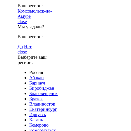
Ваш регион:
Комсомольск-на-
Амуре
close
Мы угадали?
Ваш регион:
Да
Нет
close
Выберите ваш
регион:
Россия
Абакан
Барнаул
Биробиджан
Благовещенск
Братск
Владивосток
Екатеринбург
Иркутск
Казань
Кемерово
Комсомольск-