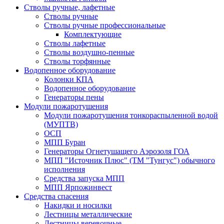
Стволы ручные, лафетные
Стволы ручные
Стволы ручные профессиональные
Комплектующие
Стволы лафетные
Стволы воздушно-пенные
Стволы торфянные
Водопенное оборудование
Колонки КПА
Водопенное оборудование
Генераторы пены
Модули пожаротушения
Модули пожаротушения тонкораспыленной водой
(МУПТВ)
ОСП
МПП Буран
Генераторы Огнетушащего Аэрозоля ГОА
МПП "Источник Плюс" (ТМ "Тунгус") обычного
исполнения
Средства запуска МПП
МПП Ярпожинвест
Средства спасения
Накидки и носилки
Лестницы металлические
Лестницы веревочные