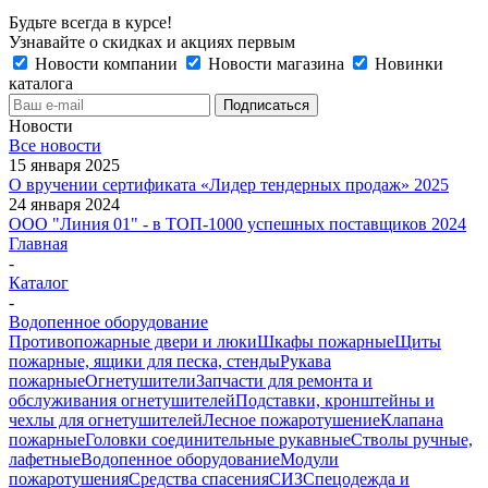
Будьте всегда в курсе!
Узнавайте о скидках и акциях первым
Новости компании
Новости магазина
Новинки
каталога
Новости
Все новости
15 января 2025
О вручении сертификата «Лидер тендерных продаж» 2025
24 января 2024
ООО "Линия 01" - в ТОП-1000 успешных поставщиков 2024
Главная
-
Каталог
-
Водопенное оборудование
Противопожарные двери и люки
Шкафы пожарные
Щиты
пожарные, ящики для песка, стенды
Рукава
пожарные
Огнетушители
Запчасти для ремонта и
обслуживания огнетушителей
Подставки, кронштейны и
чехлы для огнетушителей
Лесное пожаротушение
Клапана
пожарные
Головки соединительные рукавные
Стволы ручные,
лафетные
Водопенное оборудование
Модули
пожаротушения
Средства спасения
СИЗ
Спецодежда и