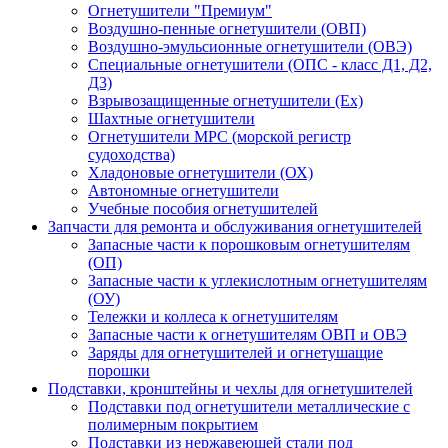
Огнетушители "Премиум"
Воздушно-пенные огнетушители (ОВП)
Воздушно-эмульсионные огнетушители (ОВЭ)
Специальные огнетушители (ОПС - класс Д1, Д2,
Д3)
Взрывозащищенные огнетушители (Ex)
Шахтные огнетушители
Огнетушители МРС (морской регистр
судоходства)
Хладоновые огнетушители (ОХ)
Автономные огнетушители
Учебные пособия огнетушителей
Запчасти для ремонта и обслуживания огнетушителей
Запасные части к порошковым огнетушителям
(ОП)
Запасные части к углекислотным огнетушителям
(ОУ)
Тележки и коллеса к огнетушителям
Запасные части к огнетушителям ОВП и ОВЭ
Заряды для огнетушителей и огнетушащие
порошки
Подставки, кронштейны и чехлы для огнетушителей
Подставки под огнетушители металлические с
полимерным покрытием
Подставки из нержавеющей стали под