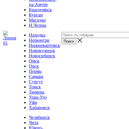
на-Амуре
Красноярск
Курган
Магадан
Н.Челны
Находка
Нерюнгри
Нижневартовск
Новокузнецк
Новосибирск
Омск
Орск
Пермь
Самара
Сургут
Томск
Тюмень
Улан-Удэ
Уфа
Хабаровск
Челябинск
Чита
Южно-