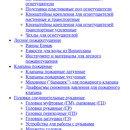
огнетушители
Подставки пластиковые под огнетушители
Кронштейны крепления для огнетушителей
настенные и транспортные
Кронштейны крепления для огнетушителей
транспортные усиленные
Чехлы для огнетушителей
Лесное пожаротушение
Ранцы Ермак
Емкости для воды из Виниплана
Инструмент и материалы для лесного
пожаротушения
Клапана пожарные
Клапаны пожарные латунные
Клапаны пожарные чугунные
Маховики ("барашек") для пожарного клапана
Диафрагмы снижения давления для пожарного
клапана
Головки соединительные рукавные
Головки муфтовые (ГМ), цапковые (ГЦ)
Головки рукавные (ГР)
Головки переходные (ГП)
Головки-заглушки (ГЗ)
Устройства для работы с рукавами
Манжеты головок