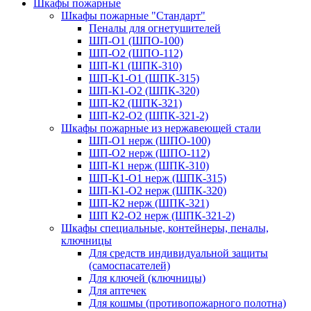
Шкафы пожарные
Шкафы пожарные "Стандарт"
Пеналы для огнетушителей
ШП-О1 (ШПО-100)
ШП-О2 (ШПО-112)
ШП-К1 (ШПК-310)
ШП-К1-О1 (ШПК-315)
ШП-К1-О2 (ШПК-320)
ШП-К2 (ШПК-321)
ШП-К2-О2 (ШПК-321-2)
Шкафы пожарные из нержавеющей стали
ШП-О1 нерж (ШПО-100)
ШП-О2 нерж (ШПО-112)
ШП-К1 нерж (ШПК-310)
ШП-К1-О1 нерж (ШПК-315)
ШП-К1-О2 нерж (ШПК-320)
ШП-К2 нерж (ШПК-321)
ШП К2-О2 нерж (ШПК-321-2)
Шкафы специальные, контейнеры, пеналы,
ключницы
Для средств индивидуальной защиты
(самоспасателей)
Для ключей (ключницы)
Для аптечек
Для кошмы (противопожарного полотна)