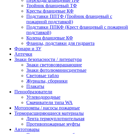
Переходы фланцевые ПФ
Тройник фланцевый ТФ
Кресты фланцевые КФ
Подставки ППТФ (Тройник фланцевый с
пожарной подставкой)
Подставки ППКФ (Крест фланцевый с пожарной
подставкой)
Колена фланцевые КФ
Фланцы, подставки для гидранта
Фонари и ЗУ
Аптечки
Знаки безопасности / литература
Знаки световозвращающие
Знаки фотолюминисцентные
Световые табло
Журналы, сборники
Плакаты
Пенообразователи
Углеводородные
Смачиватели типа WA
Мотопомпы / насосы пожарные
Терморасширяющиеся материалы
Лента термоуплотнительная
Противопожарные муфты
Автотовары