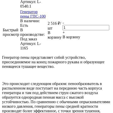
Артикул
: L-
0540.1
Генератор
пены ГПС-100
В наличии:
-
2 516
₽
/
Eсть
шт
Быстрый
В
+
В
просмотр
производстве:
В корзину
корзину
Под заказ
Артикул
: L-
1165
Генератор пены представляет собой устройство,
присоединяемое на конец пожарного рукава и образующее
пенящееся тушащее вещество.
Это происходит следующим образом: пенообразователь в
распыленном виде поступает на переднюю часть корпуса
генератора и там под действием струи сжатого воздуха
образуется однородная пенная масса с высокой
устойчивостью. По сравнению с обычными опрыскивателями
низкого давления, генераторы пены средней кратности
производят более эффективное, с точки зрения тушения,