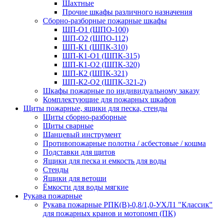
Шахтные
Прочие шкафы различного назначения
Сборно-разборные пожарные шкафы
ШП-О1 (ШПО-100)
ШП-О2 (ШПО-112)
ШП-К1 (ШПК-310)
ШП-К1-О1 (ШПК-315)
ШП-К1-О2 (ШПК-320)
ШП-К2 (ШПК-321)
ШП-К2-О2 (ШПК-321-2)
Шкафы пожарные по индивидуальному заказу
Комплектующие для пожарных шкафов
Щиты пожарные, ящики для песка, стенды
Щиты сборно-разборные
Щиты сварные
Шанцевый инструмент
Противопожарные полотна / асбестовые / кошма
Подставки для щитов
Ящики для песка и емкость для воды
Стенды
Ящики для ветоши
Ёмкости для воды мягкие
Рукава пожарные
Рукава пожарные РПК(В)-0,8/1,0-УХЛ1 "Классик"
для пожарных кранов и мотопомп (ПК)