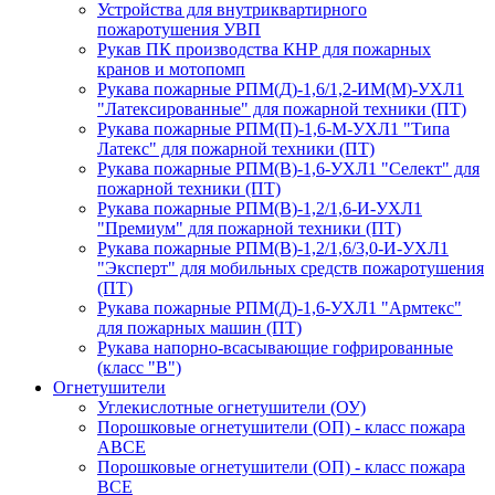
Устройства для внутриквартирного
пожаротушения УВП
Рукав ПК производства КНР для пожарных
кранов и мотопомп
Рукава пожарные РПМ(Д)-1,6/1,2-ИМ(M)-УХЛ1
"Латексированные" для пожарной техники (ПТ)
Рукава пожарные РПМ(П)-1,6-М-УХЛ1 "Типа
Латекс" для пожарной техники (ПТ)
Рукава пожарные РПМ(В)-1,6-УХЛ1 "Селект" для
пожарной техники (ПТ)
Рукава пожарные РПМ(В)-1,2/1,6-И-УХЛ1
"Премиум" для пожарной техники (ПТ)
Рукава пожарные РПМ(В)-1,2/1,6/3,0-И-УХЛ1
"Эксперт" для мобильных средств пожаротушения
(ПТ)
Рукава пожарные РПМ(Д)-1,6-УХЛ1 "Армтекс"
для пожарных машин (ПТ)
Рукава напорно-всасывающие гофрированные
(класс "В")
Огнетушители
Углекислотные огнетушители (ОУ)
Порошковые огнетушители (ОП) - класс пожара
АВСЕ
Порошковые огнетушители (ОП) - класс пожара
ВСЕ