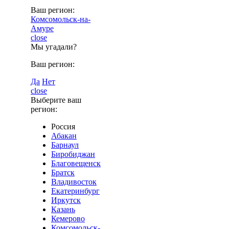
Ваш регион:
Комсомольск-на-
Амуре
close
Мы угадали?
Ваш регион:
Да
Нет
close
Выберите ваш
регион:
Россия
Абакан
Барнаул
Биробиджан
Благовещенск
Братск
Владивосток
Екатеринбург
Иркутск
Казань
Кемерово
Комсомольск-