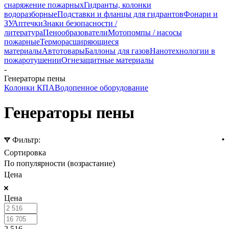
снаряжение пожарных
Гидранты, колонки
водоразборные
Подставки и фланцы для гидрантов
Фонари и
ЗУ
Аптечки
Знаки безопасности /
литература
Пенообразователи
Мотопомпы / насосы
пожарные
Терморасширяющиеся
материалы
Автотовары
Баллоны для газов
Нанотехнологии в
пожаротушении
Огнезащитные материалы
-
Генераторы пены
Колонки КПА
Водопенное оборудование
Генераторы пены
Фильтр:
Сортировка
По популярности (возрастание)
Цена
Цена
2 516