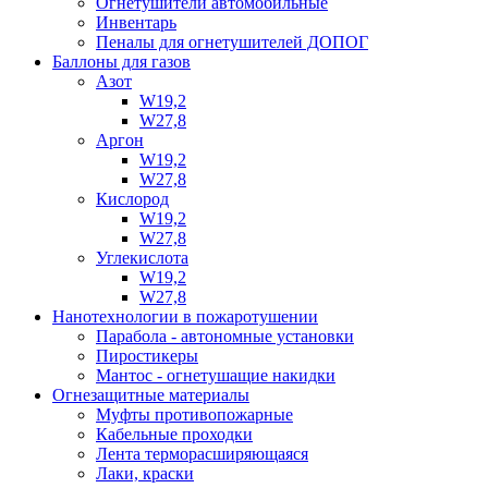
Огнетушители автомобильные
Инвентарь
Пеналы для огнетушителей ДОПОГ
Баллоны для газов
Азот
W19,2
W27,8
Аргон
W19,2
W27,8
Кислород
W19,2
W27,8
Углекислота
W19,2
W27,8
Нанотехнологии в пожаротушении
Парабола - автономные установки
Пиростикеры
Мантос - огнетушащие накидки
Огнезащитные материалы
Муфты противопожарные
Кабельные проходки
Лента терморасширяющаяся
Лаки, краски