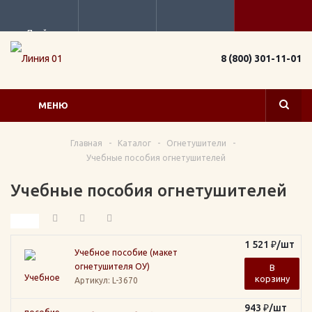
Прайс
8 (800) 301-11-01
МЕНЮ
Главная
-
Каталог
-
Огнетушители
-
Учебные пособия огнетушителей
Учебные пособия огнетушителей
1 521
₽
/шт
Учебное пособие (макет
огнетушителя ОУ)
В
корзину
Артикул
: L-3670
943
₽
/шт